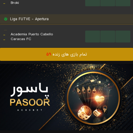
...
...
...
..
Broki
Liga FUTVE - Apertura
...
..
Academia Puerto Cabello
...
...
...
..
Caracas FC
تمام بازی های زنده
۵۹